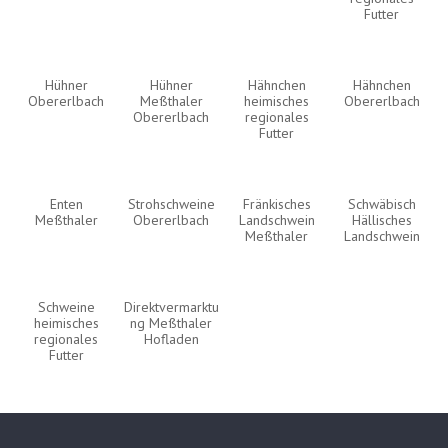
Futter
Hühner
Hühner
Hähnchen
Hähnchen
Obererlbach
Meßthaler
heimisches
Obererlbach
Obererlbach
regionales
Futter
Enten
Strohschweine
Fränkisches
Schwäbisch
Meßthaler
Obererlbach
Landschwein
Hällisches
Meßthaler
Landschwein
Schweine
Direktvermarktu
heimisches
ng Meßthaler
regionales
Hofladen
Futter