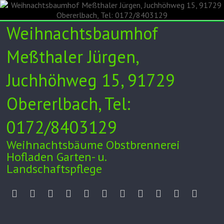
Skip
to
content
Weihnachtsbaumhof
Meßthaler Jürgen,
Juchhöhweg 15, 91729
Obererlbach, Tel:
0172/8403129
Weihnachtsbäume Obstbrennerei
Hofladen Garten- u.
Landschaftspflege
Unser
Verkauf
Weihnachtsbaumkulturen
Obstbrennerei
Hofladen
Garten-
Videos/Zeitung
Tipps
Impressum
Datenschut
Anfah
Hof
24h
und
/
Landschaftspflege
AGB
Kontakt
Facebook
Instagram