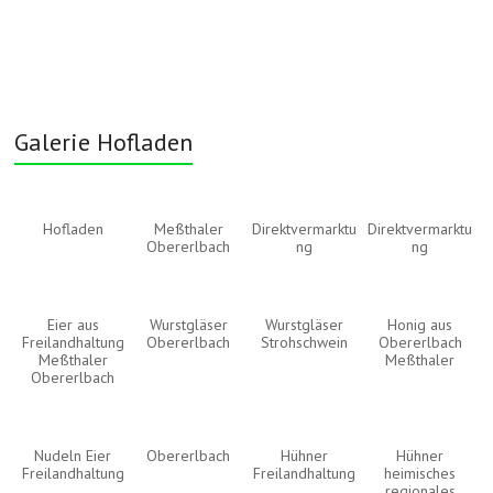
Galerie Hofladen
Hofladen
Meßthaler
Direktvermarktu
Direktvermarktu
Obererlbach
ng
ng
Eier aus
Wurstgläser
Wurstgläser
Honig aus
Freilandhaltung
Obererlbach
Strohschwein
Obererlbach
Meßthaler
Meßthaler
Obererlbach
Nudeln Eier
Obererlbach
Hühner
Hühner
Freilandhaltung
Freilandhaltung
heimisches
regionales