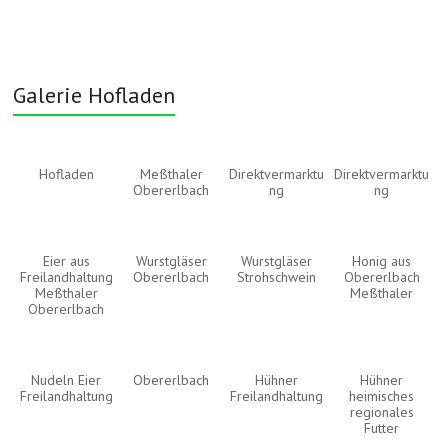
Galerie Hofladen
Hofladen
Meßthaler
Direktvermarktu
Direktvermarktu
Obererlbach
ng
ng
Eier aus
Wurstgläser
Wurstgläser
Honig aus
Freilandhaltung
Obererlbach
Strohschwein
Obererlbach
Meßthaler
Meßthaler
Obererlbach
Nudeln Eier
Obererlbach
Hühner
Hühner
Freilandhaltung
Freilandhaltung
heimisches
regionales
Futter