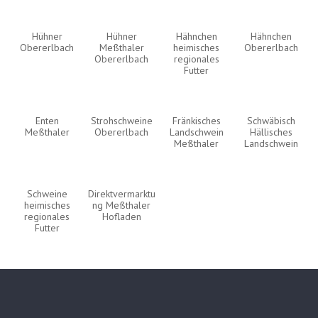
Hühner
Hühner
Hähnchen
Hähnchen
Obererlbach
Meßthaler
heimisches
Obererlbach
Obererlbach
regionales
Futter
Enten
Strohschweine
Fränkisches
Schwäbisch
Meßthaler
Obererlbach
Landschwein
Hällisches
Meßthaler
Landschwein
Schweine
Direktvermarktu
heimisches
ng Meßthaler
regionales
Hofladen
Futter