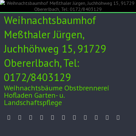
Skip
to
content
Weihnachtsbaumhof
Meßthaler Jürgen,
Juchhöhweg 15, 91729
Obererlbach, Tel:
0172/8403129
Weihnachtsbäume Obstbrennerei
Hofladen Garten- u.
Landschaftspflege
Unser
Verkauf
Weihnachtsbaumkulturen
Obstbrennerei
Hofladen
Garten-
Videos/Zeitung
Tipps
Impressum
Datenschut
Anfah
Hof
24h
und
/
Landschaftspflege
AGB
Kontakt
Facebook
Instagram