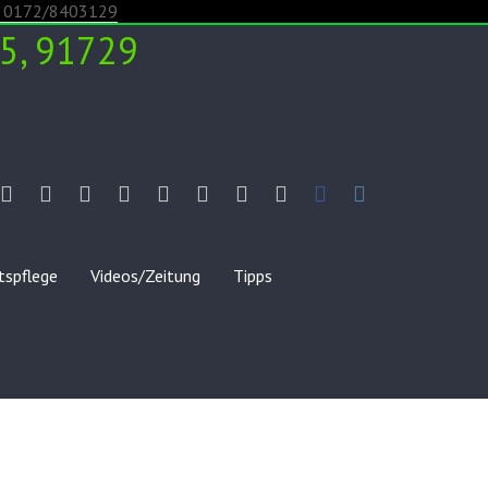
5, 91729
chtsbaumkulturen
stbrennerei
Hofladen
Garten-
Videos/Zeitung
Tipps
Impressum
Datenschutz
Anfahrt
Kontakt
Facebook
Instagram
24h
und
/
Landschaftspflege
AGB
tspflege
Videos/Zeitung
Tipps