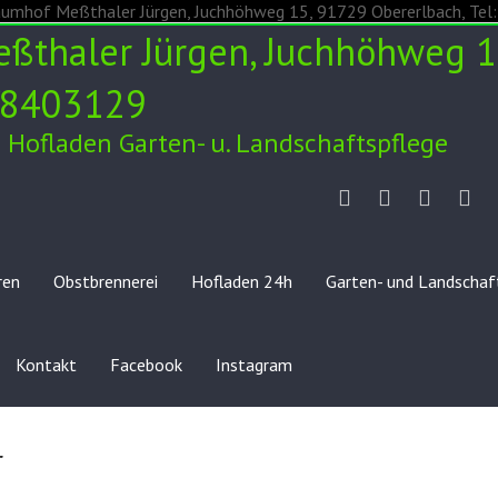
thaler Jürgen, Juchhöhweg 1
2/8403129
Hofladen Garten- u. Landschaftspflege
Unser
Verkauf
Weihna
Ob
Hof
ren
Obstbrennerei
Hofladen 24h
Garten- und Landschaf
Kontakt
Facebook
Instagram
r