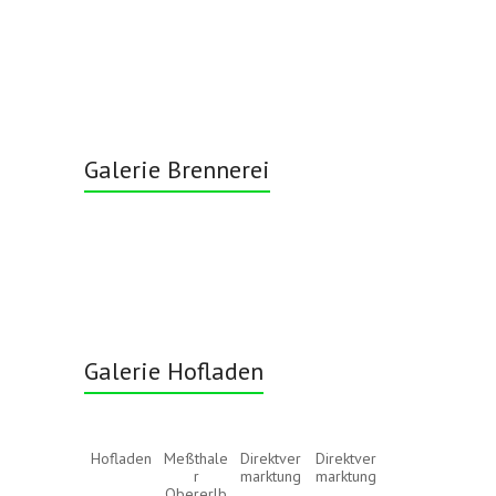
Galerie Brennerei
Galerie Hofladen
Hofladen
Meßthale
Direktver
Direktver
r
marktung
marktung
Obererlb