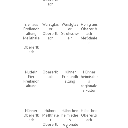
ach
Eier aus
Wurstgläs
Wurstgläs
Honig aus
Freilandh
er
er
Obererlb
altung
Obererlb
Strohschw
ach
Meßthale
ach
ein
Meßthale
r
r
Obererlb
ach
Nudeln
Obererlb
Hühner
Hühner
Eier
ach
Freilandh
heimische
Freilandh
altung
s
altung
regionale
s Futter
Hühner
Hühner
Hähnchen
Hähnchen
Obererlb
Meßthale
heimische
Obererlb
ach
r
s
ach
Obererlb
regionale