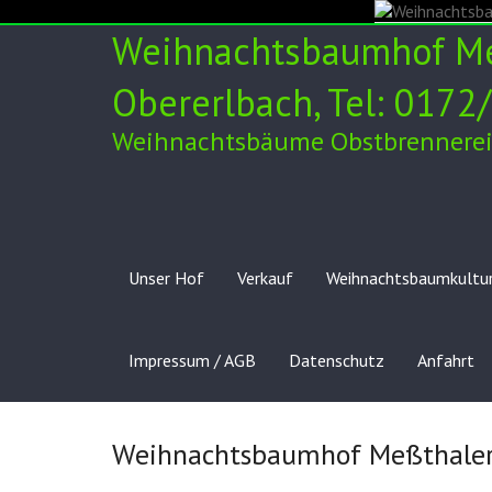
Skip
to
Weihnachtsbaumhof Meß
content
Obererlbach, Tel: 017
Weihnachtsbäume Obstbrennerei 
Unser Hof
Verkauf
Weihnachtsbaumkultu
Impressum / AGB
Datenschutz
Anfahrt
Weihnachtsbaumhof Meßthale