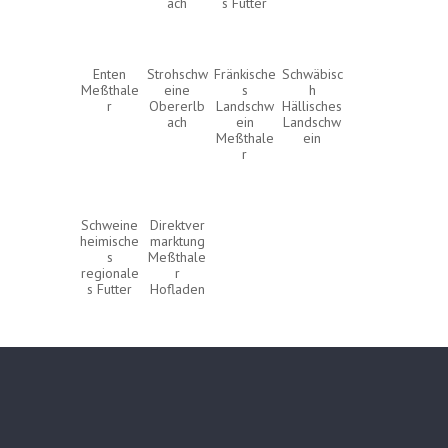
ach
s Futter
Enten
Strohschw
Fränkische
Schwäbisc
Meßthale
eine
s
h
r
Obererlb
Landschw
Hällisches
ach
ein
Landschw
Meßthale
ein
r
Schweine
Direktver
heimische
marktung
s
Meßthale
regionale
r
s Futter
Hofladen