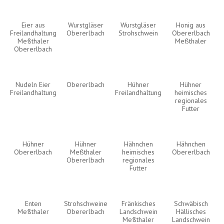
Eier aus
Wurstgläser
Wurstgläser
Honig aus
Freilandhaltung
Obererlbach
Strohschwein
Obererlbach
Meßthaler
Meßthaler
Obererlbach
Nudeln Eier
Obererlbach
Hühner
Hühner
Freilandhaltung
Freilandhaltung
heimisches
regionales
Futter
Hühner
Hühner
Hähnchen
Hähnchen
Obererlbach
Meßthaler
heimisches
Obererlbach
Obererlbach
regionales
Futter
Enten
Strohschweine
Fränkisches
Schwäbisch
Meßthaler
Obererlbach
Landschwein
Hällisches
Meßthaler
Landschwein