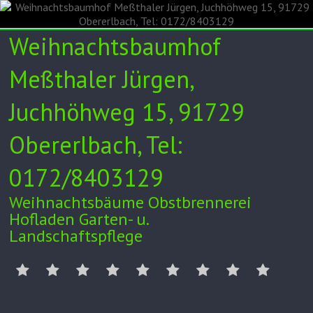
Skip
to
content
Weihnachtsbaumhof
Meßthaler Jürgen,
Juchhöhweg 15, 91729
Obererlbach, Tel:
0172/8403129
Weihnachtsbäume Obstbrennerei
Hofladen Garten- u.
Landschaftspflege
Unser
Verkauf
Weihnachtsbaumkulturen
Obstbrennerei
Hofladen
Garten-
Videos/Zeitung
Tipps
Impres
Hof
24h
und
/
Landschaftspflege
AGB
Datenschutz
Anfahrt
Kontakt
Facebook
Instagram