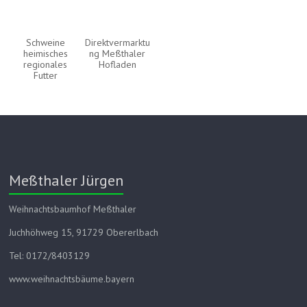
Schweine
Direktvermarktu
heimisches
ng Meßthaler
regionales
Hofladen
Futter
Meßthaler Jürgen
Weihnachtsbaumhof Meßthaler
Juchhöhweg 15, 91729 Obererlbach
Tel: 0172/8403129
www.weihnachtsbäume.bayern