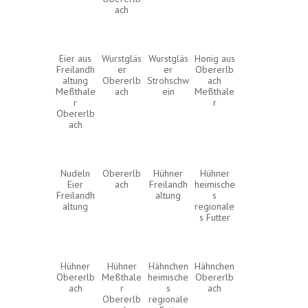
ach
Eier aus
Wurstgläs
Wurstgläs
Honig aus
Freilandh
er
er
Obererlb
altung
Obererlb
Strohschw
ach
Meßthale
ach
ein
Meßthale
r
r
Obererlb
ach
Nudeln
Obererlb
Hühner
Hühner
Eier
ach
Freilandh
heimische
Freilandh
altung
s
altung
regionale
s Futter
Hühner
Hühner
Hähnchen
Hähnchen
Obererlb
Meßthale
heimische
Obererlb
ach
r
s
ach
Obererlb
regionale