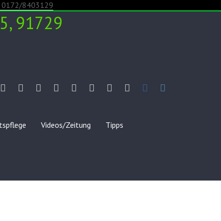
5, 91729
chtsbaumkulturen
stbrennerei
Hofladen
Garten-
Videos/Zeitung
Tipps
Impressum
Datenschutz
Anfahrt
Kontakt
Facebook
Instagram
24h
und
/
Landschaftspflege
AGB
tspflege
Videos/Zeitung
Tipps