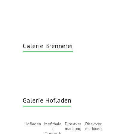
Galerie Brennerei
Galerie Hofladen
Hofladen
Meßthale
Direktver
Direktver
r
marktung
marktung
Obererlb