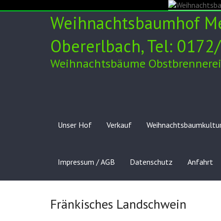
Skip
to
Weihnachtsbaumhof Meß
content
Obererlbach, Tel: 017
Weihnachtsbäume Obstbrennerei 
Unser Hof
Verkauf
Weihnachtsbaumkultu
Impressum / AGB
Datenschutz
Anfahrt
Fränkisches Landschwein