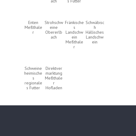
ach
s Futter
Enten
Strohschw
Fränkische
Schwäbisc
Meßthale
eine
s
h
r
Obererlb
Landschw
Hällisches
ach
ein
Landschw
Meßthale
ein
r
Schweine
Direktver
heimische
marktung
s
Meßthale
regionale
r
s Futter
Hofladen