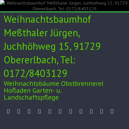
Skip
to
content
Weihnachtsbaumhof
Meßthaler Jürgen,
Juchhöhweg 15, 91729
Obererlbach, Tel:
0172/8403129
Weihnachtsbäume Obstbrennerei
Hofladen Garten- u.
Landschaftspflege
Unser
Verkauf
Weihnachtsbaumkulturen
Obstbrennerei
Hofladen
Garten-
Videos/Zeitung
Tipps
Impressum
Datenschut
Anfah
Hof
24h
und
/
Landschaftspflege
AGB
Kontakt
Facebook
Instagram