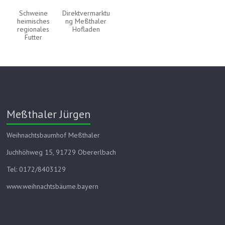
Schweine
Direktvermarktu
heimisches
ng Meßthaler
regionales
Hofladen
Futter
Meßthaler Jürgen
Weihnachtsbaumhof Meßthaler
Juchhöhweg 15, 91729 Obererlbach
Tel: 0172/8403129
www.weihnachtsbäume.bayern