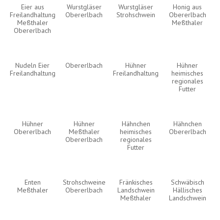
Eier aus
Wurstgläser
Wurstgläser
Honig aus
Freilandhaltung
Obererlbach
Strohschwein
Obererlbach
Meßthaler
Meßthaler
Obererlbach
Nudeln Eier
Obererlbach
Hühner
Hühner
Freilandhaltung
Freilandhaltung
heimisches
regionales
Futter
Hühner
Hühner
Hähnchen
Hähnchen
Obererlbach
Meßthaler
heimisches
Obererlbach
Obererlbach
regionales
Futter
Enten
Strohschweine
Fränkisches
Schwäbisch
Meßthaler
Obererlbach
Landschwein
Hällisches
Meßthaler
Landschwein