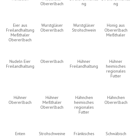
Obererlbach
ng
ng
Eier aus
Wurstgläser
Wurstgläser
Honig aus
Freilandhaltung
Obererlbach
Strohschwein
Obererlbach
Meßthaler
Meßthaler
Obererlbach
Nudeln Eier
Obererlbach
Hühner
Hühner
Freilandhaltung
Freilandhaltung
heimisches
regionales
Futter
Hühner
Hühner
Hähnchen
Hähnchen
Obererlbach
Meßthaler
heimisches
Obererlbach
Obererlbach
regionales
Futter
Enten
Strohschweine
Fränkisches
Schwäbisch