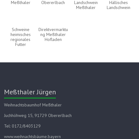
Meßthaler
Obererlbach
Landschwein
Hällisches
Meßthaler
Landschwein
Schweine
Direktvermarktu
heimisches
ng Meßthaler
regionales
Hofladen
Futter
Meßthaler Jürgen
Weihnachtsbaumhof Meßthaler
Juchhöhweg 15, 91729 Obererlbach
Tel: 0172/8403129
www.weihnachtsbäume.bayern