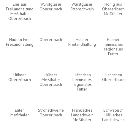
Eier aus
Wurstgläser
Wurstgläser
Honig aus
Freilandhaltung
Obererlbach
Strohschwein
Obererlbach
Meßthaler
Meßthaler
Obererlbach
Nudeln Eier
Obererlbach
Hühner
Hühner
Freilandhaltung
Freilandhaltung
heimisches
regionales
Futter
Hühner
Hühner
Hähnchen
Hähnchen
Obererlbach
Meßthaler
heimisches
Obererlbach
Obererlbach
regionales
Futter
Enten
Strohschweine
Fränkisches
Schwäbisch
Meßthaler
Obererlbach
Landschwein
Hällisches
Meßthaler
Landschwein