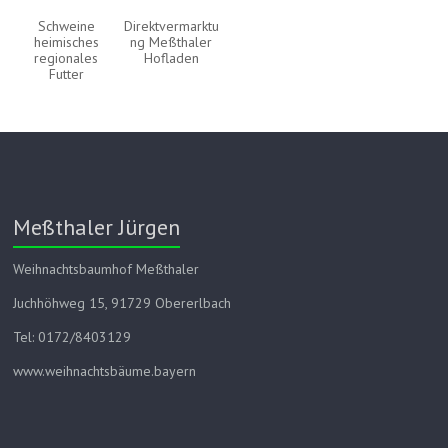
Schweine
Direktvermarktu
heimisches
ng Meßthaler
regionales
Hofladen
Futter
Meßthaler Jürgen
Weihnachtsbaumhof Meßthaler
Juchhöhweg 15, 91729 Obererlbach
Tel: 0172/8403129
www.weihnachtsbäume.bayern