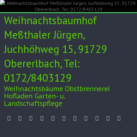
Skip
to
content
Weihnachtsbaumhof
Meßthaler Jürgen,
Juchhöhweg 15, 91729
Obererlbach, Tel:
0172/8403129
Weihnachtsbäume Obstbrennerei
Hofladen Garten- u.
Landschaftspflege
Unser
Verkauf
Weihnachtsbaumkulturen
Obstbrennerei
Hofladen
Garten-
Videos/Zeitung
Tipps
Impressum
Datenschut
Anfah
Hof
24h
und
/
Landschaftspflege
AGB
Kontakt
Facebook
Instagram