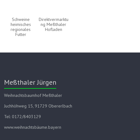
Schweine
Direktvermarktu
heimisches
ng Meßthaler
regionales
Hofladen
Futter
Meßthaler Jürgen
Weihnachtsbaumhof Meßthaler
Juchhöhweg 15, 91729 Obererlbach
Tel: 0172/8403129
www.weihnachtsbäume.bayern