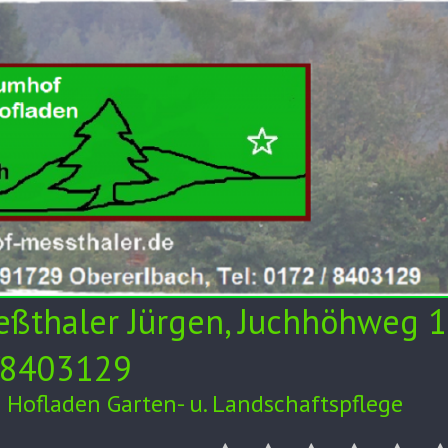
thaler Jürgen, Juchhöhweg 1
2/8403129
Hofladen Garten- u. Landschaftspflege
Unser
Verkauf
Weihnachtsbaumk
Obstbrenne
Hofl
Hof
24h