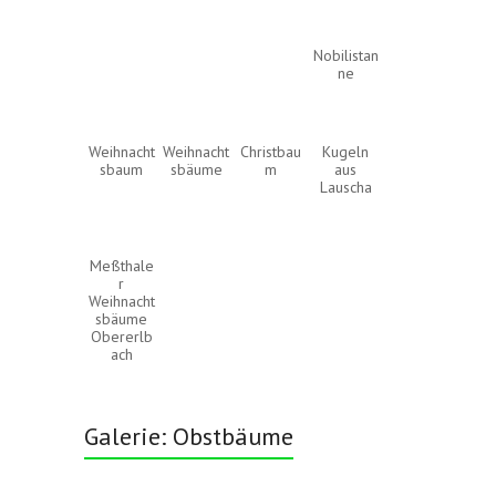
Nobilistan
ne
Weihnacht
Weihnacht
Christbau
Kugeln
sbaum
sbäume
m
aus
Lauscha
Meßthale
r
Weihnacht
sbäume
Obererlb
ach
Galerie: Obstbäume