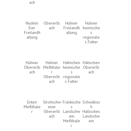
ach
Nudeln
Obererlb
Hühner
Hühner
Eier
ach
Freilandh
heimische
Freilandh
altung
s
altung
regionale
s Futter
Hühner
Hühner
Hähnchen
Hähnchen
Obererlb
Meßthale
heimische
Obererlb
ach
r
s
ach
Obererlb
regionale
ach
s Futter
Enten
Strohschw
Fränkische
Schwäbisc
Meßthale
eine
s
h
r
Obererlb
Landschw
Hällisches
ach
ein
Landschw
Meßthale
ein
r