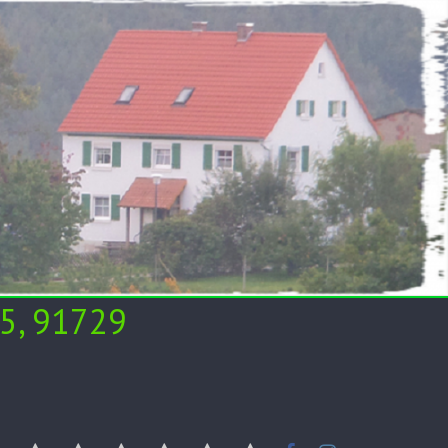
5, 91729
ulturen
rei
aden
Garten-
Videos/Zeitung
Tipps
Impressum
Datenschutz
Anfahrt
Kontakt
Facebook
Instagram
und
/