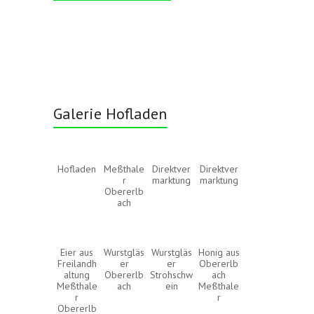
Galerie Hofladen
Hofladen
Meßthale
Direktver
Direktver
r
marktung
marktung
Obererlb
ach
Eier aus
Wurstgläs
Wurstgläs
Honig aus
Freilandh
er
er
Obererlb
altung
Obererlb
Strohschw
ach
Meßthale
ach
ein
Meßthale
r
r
Obererlb