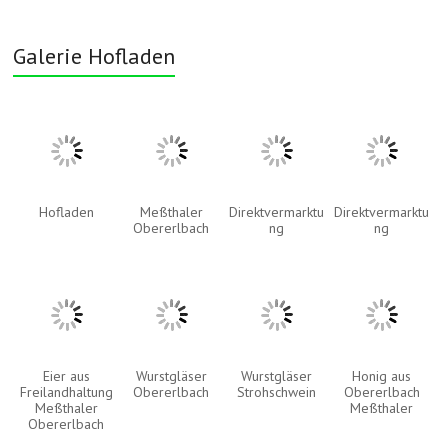
Galerie Hofladen
Hofladen
Meßthaler
Direktvermarktu
Direktvermarktu
Obererlbach
ng
ng
Eier aus
Wurstgläser
Wurstgläser
Honig aus
Freilandhaltung
Obererlbach
Strohschwein
Obererlbach
Meßthaler
Meßthaler
Obererlbach