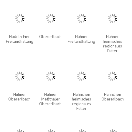
Nudeln Eier
Obererlbach
Hühner
Hühner
Freilandhaltung
Freilandhaltung
heimisches
regionales
Futter
Hühner
Hühner
Hähnchen
Hähnchen
Obererlbach
Meßthaler
heimisches
Obererlbach
Obererlbach
regionales
Futter