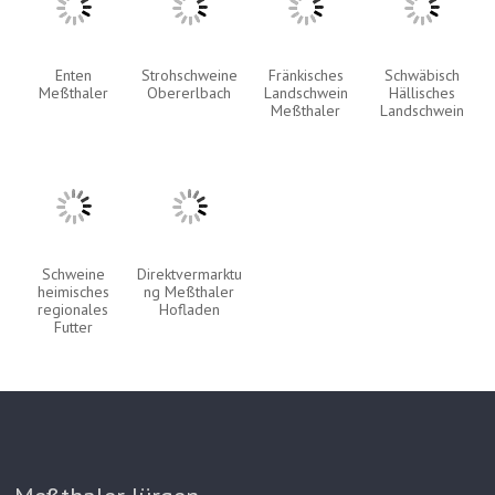
Enten
Strohschweine
Fränkisches
Schwäbisch
Meßthaler
Obererlbach
Landschwein
Hällisches
Meßthaler
Landschwein
Schweine
Direktvermarktu
heimisches
ng Meßthaler
regionales
Hofladen
Futter